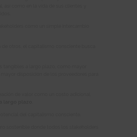
, así como en la vida de sus clientes y
idos.
 stakeholders como un simple intercambio
a de otros, el capitalismo consciente busca
os tangibles a largo plazo, como mayor
a mayor disposición de los proveedores para
eación de valor como un costo adicional,
a largo plazo
.
otencial del capitalismo consciente.
uturo sostenible donde todos los stakeholders