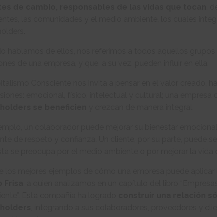
es de cambio, responsables de las vidas que tocan
, 
ientes, las comunidades y el medio ambiente, los cuales inte
olders.
 hablamos de ellos, nos referimos a todos aquellos grupos 
ones de una empresa, y que, a su vez, pueden influir en ella.
italismo Consciente nos invita a pensar en el valor creado, h
iones: emocional, físico, intelectual y cultural; una empres
holders se beneficien
y crezcan de manera integral.
jemplo, un colaborador puede mejorar su bienestar emociona
te de respeto y confianza. Un cliente, por su parte, puede 
ta se preocupa por el medio ambiente o por mejorar la vida
 los mejores ejemplos de cómo una empresa puede aplicar lo
 Frisa
, a quien analizamos en un capítulo del libro “Empresa
iente”. Esta compañía ha logrado
construir una relación s
holders
, integrando a sus colaboradores, proveedores y cli