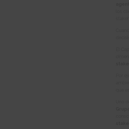
agent
los cl
stakeh
Cuando
decisi
El Cap
dimens
stake
Por e
ambien
que es
Uno de
Grupo
consc
stake