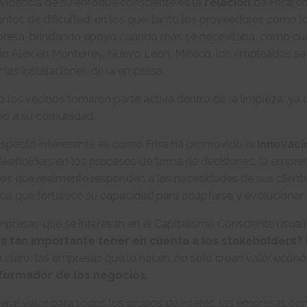
videncia de su enfoque consciente es la
relación
de Frisa c
tos de dificultad, en los que, tanto los proveedores como l
presa, brindando apoyo cuando más se necesitaba, como cuan
án Alex en Monterrey, Nuevo León, México, los empleados se
r las instalaciones de la empresa.
o los vecinos tomaron parte activa dentro de la limpieza, ya 
io a su comunidad.
aspecto interesante es cómo Frisa ha promovido la
innovac
akeholders en los procesos de toma de decisiones, la empres
ios que realmente responden a las necesidades de sus client
ua que fortalece su capacidad para adaptarse y evolucionar
mpresas que se interesan en el Capitalismo Consciente usua
s tan importante tener en cuenta a los stakeholders?
a claro: las empresas que lo hacen, no solo crean valor eco
formador de los negocios
.
erar valor para todos los grupos de interés, las empresas c