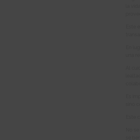
la vid
prove
Este e
transa
En lug
una re
Al cui
lealta
colabo
Es imp
sino 
Este c
No se 
se ben