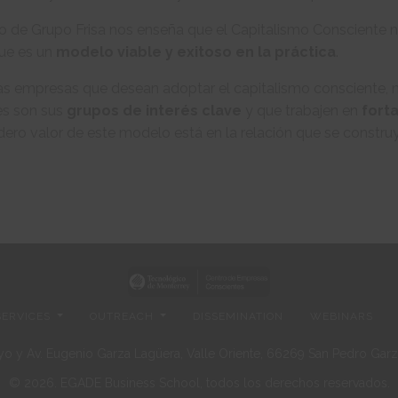
o de Grupo Frisa nos enseña que el Capitalismo Consciente no 
que es un
modelo viable y exitoso en la práctica
.
as empresas que desean adoptar el capitalismo consciente, m
es son sus
grupos de interés clave
y que trabajen en
forta
ero valor de este modelo está en la relación que se construy
SERVICES
OUTREACH
DISSEMINATION
WEBINARS
o y Av. Eugenio Garza Lagüera, Valle Oriente, 66269 San Pedro Garza
© 2026. EGADE Business School, todos los derechos reservados.