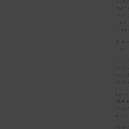
Otra e
momen
la em
hurac
limpia
Inclus
negoc
Otro 
sus st
servic
contin
Las e
qué e
lo dej
trans
Al gen