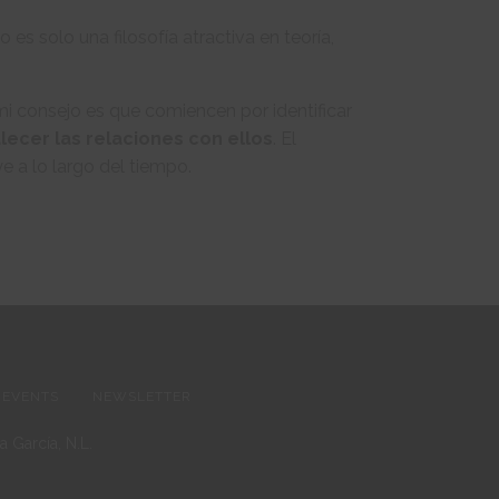
es solo una filosofía atractiva en teoría,
i consejo es que comiencen por identificar
lecer las relaciones con ellos
. El
e a lo largo del tiempo.
EVENTS
NEWSLETTER
 García, N.L.