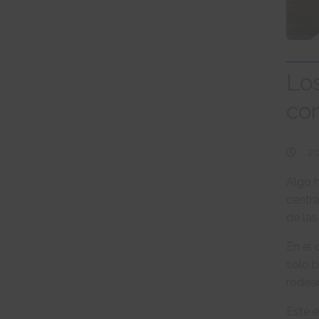
Los
con
2
Algo 
centr
de las
En el
solo b
rodean
Este 