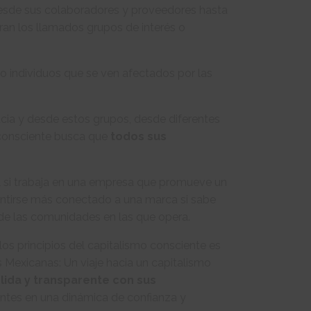
desde sus colaboradores y proveedores hasta
gran los llamados grupos de interés o
o individuos que se ven afectados por las
acia y desde estos grupos, desde diferentes
a consciente busca que
todos sus
l si trabaja en una empresa que promueve un
sentirse más conectado a una marca si sabe
 de las comunidades en las que opera.
s principios del capitalismo consciente es
s Mexicanas: Un viaje hacia un capitalismo
ólida y transparente con sus
entes en una dinámica de confianza y