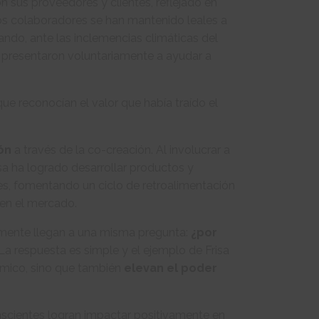
on sus proveedores y clientes, reflejado en
os colaboradores se han mantenido leales a
do, ante las inclemencias climáticas del
 presentaron voluntariamente a ayudar a
que reconocían el valor que había traído el
ión
a través de la co-creación. Al involucrar a
a ha logrado desarrollar productos y
es, fomentando un ciclo de retroalimentación
 en el mercado.
lmente llegan a una misma pregunta:
¿por
La respuesta es simple y el ejemplo de Frisa
nómico, sino que también
elevan el poder
onscientes logran impactar positivamente en