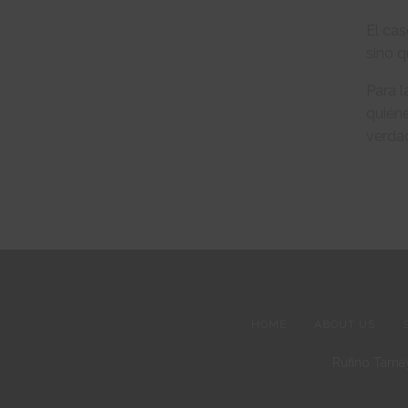
El cas
sino 
Para l
quién
verdad
HOME
ABOUT US
Rufino Tamay