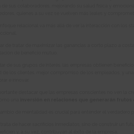
a de sus colaboradores, mejorando su salud física y emocional
edores, quienes a su vez se vuelven más leales y compromet
nfoque relacional va más allá de ver la interacción con los
ccional.
ar de tratar de maximizar las ganancias a corto plazo a cost
lación de beneficio mutuo.
dar de sus grupos de interés, las empresas obtienen benefici
d de los clientes, mejor compromiso de los empleados, y un
rar e innovar.
ortante destacar que las empresas conscientes no ven la cr
como una
inversión en relaciones que generarán frutos 
ambio de mentalidad es crucial para entender el verdadero p
trata de hacer sacrificios inmediatos, sino de construir un f
eficien y, a su vez, contribuyan al éxito de la empresa.