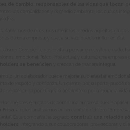
es de cambio, responsables de las vidas que tocan
, 
ientes, las comunidades y el medio ambiente, los cuales inte
olders.
 hablamos de ellos, nos referimos a todos aquellos grupos 
ones de una empresa, y que, a su vez, pueden influir en ella.
italismo Consciente nos invita a pensar en el valor creado, h
iones: emocional, físico, intelectual y cultural; una empres
holders se beneficien
y crezcan de manera integral.
jemplo, un colaborador puede mejorar su bienestar emociona
te de respeto y confianza. Un cliente, por su parte, puede 
ta se preocupa por el medio ambiente o por mejorar la vida
 los mejores ejemplos de cómo una empresa puede aplicar lo
 Frisa
, a quien analizamos en un capítulo del libro “Empresa
iente”. Esta compañía ha logrado
construir una relación s
holders
, integrando a sus colaboradores, proveedores y cli