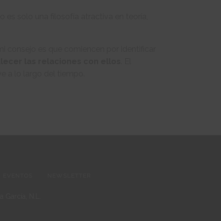
es solo una filosofía atractiva en teoría,
i consejo es que comiencen por identificar
lecer las relaciones con ellos
. El
e a lo largo del tiempo.
EVENTOS
NEWSLETTER
 García, N.L.