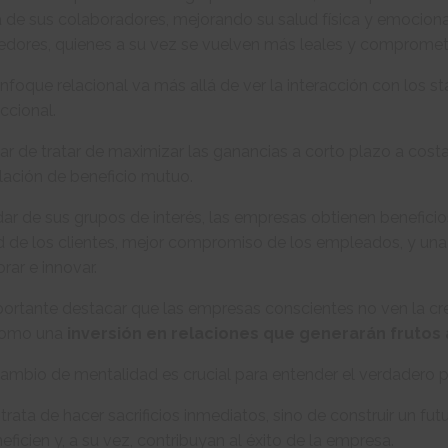
a de sus colaboradores, mejorando su salud física y emocional
edores, quienes a su vez se vuelven más leales y compromet
nfoque relacional va más allá de ver la interacción con los
ccional.
ar de tratar de maximizar las ganancias a corto plazo a cost
lación de beneficio mutuo.
dar de sus grupos de interés, las empresas obtienen benefici
d de los clientes, mejor compromiso de los empleados, y un
rar e innovar.
ortante destacar que las empresas conscientes no ven la cr
como una
inversión en relaciones que generarán frutos 
ambio de mentalidad es crucial para entender el verdadero p
trata de hacer sacrificios inmediatos, sino de construir un f
eficien y, a su vez, contribuyan al éxito de la empresa.