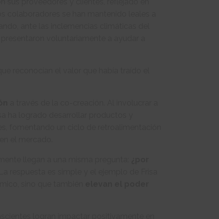
on sus proveedores y clientes, reflejado en
os colaboradores se han mantenido leales a
do, ante las inclemencias climáticas del
 presentaron voluntariamente a ayudar a
que reconocían el valor que había traído el
ión
a través de la co-creación. Al involucrar a
a ha logrado desarrollar productos y
es, fomentando un ciclo de retroalimentación
 en el mercado.
lmente llegan a una misma pregunta:
¿por
La respuesta es simple y el ejemplo de Frisa
nómico, sino que también
elevan el poder
onscientes logran impactar positivamente en