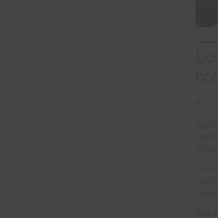
Los
con
2
Algo 
centr
de las
En el
solo b
rodean
Este 