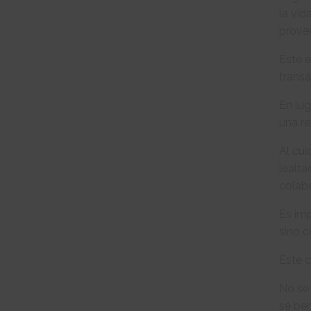
la vid
prove
Este e
transa
En lug
una re
Al cui
lealta
colabo
Es imp
sino 
Este c
No se 
se ben