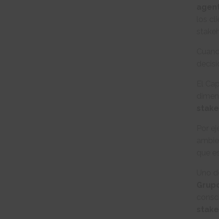
agent
los cl
stakeh
Cuando
decisi
El Cap
dimens
stake
Por e
ambien
que es
Uno de
Grupo
consc
stake