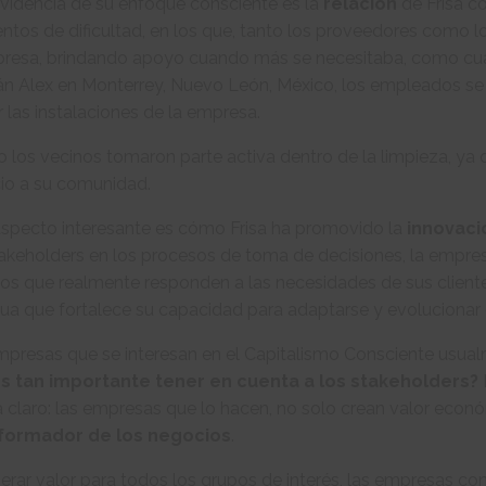
videncia de su enfoque consciente es la
relación
de Frisa c
tos de dificultad, en los que, tanto los proveedores como l
presa, brindando apoyo cuando más se necesitaba, como cuan
án Alex en Monterrey, Nuevo León, México, los empleados se
r las instalaciones de la empresa.
o los vecinos tomaron parte activa dentro de la limpieza, ya 
io a su comunidad.
aspecto interesante es cómo Frisa ha promovido la
innovac
akeholders en los procesos de toma de decisiones, la empres
ios que realmente responden a las necesidades de sus client
ua que fortalece su capacidad para adaptarse y evolucionar
mpresas que se interesan en el Capitalismo Consciente usua
s tan importante tener en cuenta a los stakeholders?
a claro: las empresas que lo hacen, no solo crean valor eco
formador de los negocios
.
erar valor para todos los grupos de interés, las empresas c