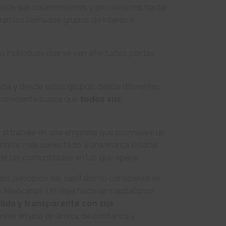
desde sus colaboradores y proveedores hasta
gran los llamados grupos de interés o
o individuos que se ven afectados por las
acia y desde estos grupos, desde diferentes
a consciente busca que
todos sus
l si trabaja en una empresa que promueve un
sentirse más conectado a una marca si sabe
 de las comunidades en las que opera.
s principios del capitalismo consciente es
s Mexicanas: Un viaje hacia un capitalismo
ólida y transparente con sus
entes en una dinámica de confianza y