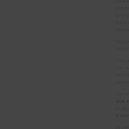
Otra e
momen
la em
hurac
limpia
Inclus
negoc
Otro 
sus st
servic
contin
Las e
qué e
lo dej
trans
Al gen