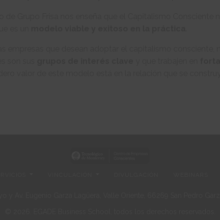
o de Grupo Frisa nos enseña que el Capitalismo Consciente no 
que es un
modelo viable y exitoso en la práctica
.
as empresas que desean adoptar el capitalismo consciente, m
es son sus
grupos de interés clave
y que trabajen en
forta
ero valor de este modelo está en la relación que se construy
ERVICIOS
VINCULACIÓN
DIVULGACIÓN
WEBINARS
o y Av. Eugenio Garza Lagüera, Valle Oriente, 66269 San Pedro Garza
© 2026. EGADE Business School, todos los derechos reservados.