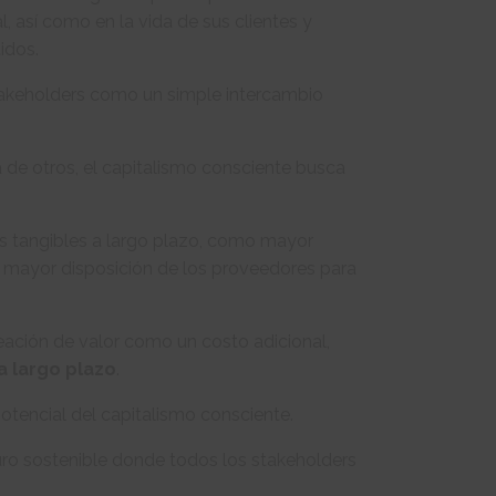
, así como en la vida de sus clientes y
idos.
 stakeholders como un simple intercambio
a de otros, el capitalismo consciente busca
os tangibles a largo plazo, como mayor
a mayor disposición de los proveedores para
eación de valor como un costo adicional,
a largo plazo
.
otencial del capitalismo consciente.
uturo sostenible donde todos los stakeholders