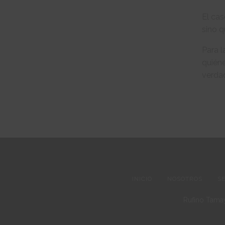
El cas
sino 
Para l
quién
verdad
INICIO
NOSOTROS
S
Rufino Tamay