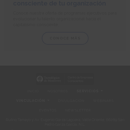
consciente de tu organización
Conoce nuestra oferta de programas ejecutivos para
evolucionar tu talento organizacional hacia el
capitalismo consciente.
CONOCE MÁS
INICIO
NOSOTROS
SERVICIOS
VINCULACIÓN
DIVULGACIÓN
WEBINARS
EVENTOS
NEWSLETTER
Rufino Tamayo y Av. Eugenio Garza Lagüera, Valle Oriente, 66269 San
Pedro Garza García, N.L.