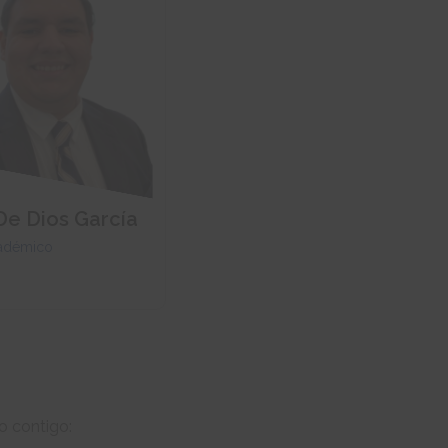
De Dios García
cadémico
o contigo: