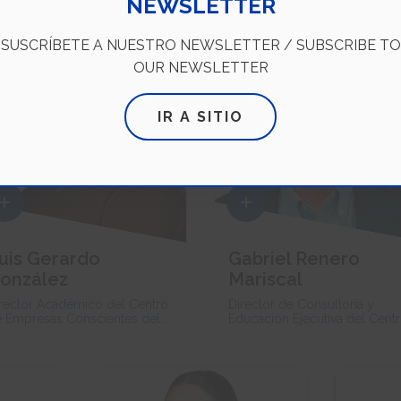
NEWSLETTER
SUSCRÍBETE A NUESTRO NEWSLETTER / SUBSCRIBE TO
OUR NEWSLETTER
IR A SITIO
uis Gerardo
Gabriel Renero
onzález
Mariscal
rector Académico del Centro
Director de Consultoría y
 Empresas Conscientes del
Educación Ejecutiva del Cent
cnológico de Monterrey
de Empresas Conscientes de
Tecnológico de Monterrey