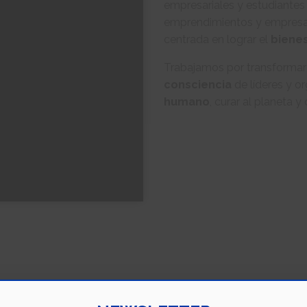
empresariales y estudiantes 
emprendimientos y empresa
centrada en lograr el
biene
Trabajamos por transformar
consciencia
de líderes y o
humano
, curar al planeta 
 reunido al mejor equipo para realizar
tareas interdepend