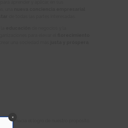
para aprender y aplicar, en sus
s, una
nueva conciencia empresarial
star
de todas las partes interesadas.
 la
educación
de negocios y la
rganizaciones para elevar el
florecimiento
y crear una sociedad más
justa y próspera
.
×
ientes
hacia el logro de nuestro propósito.