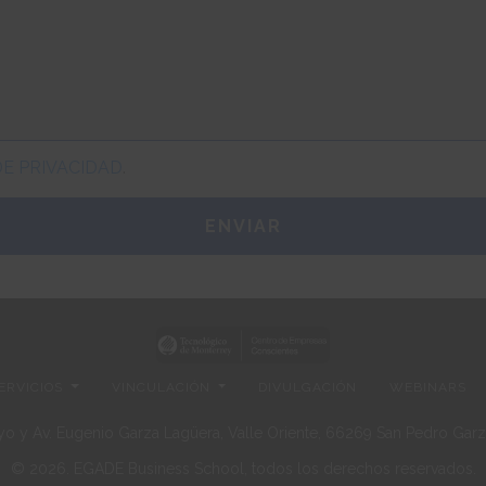
DE PRIVACIDAD
.
ERVICIOS
VINCULACIÓN
DIVULGACIÓN
WEBINARS
o y Av. Eugenio Garza Lagüera, Valle Oriente, 66269 San Pedro Garza
© 2026. EGADE Business School, todos los derechos reservados.