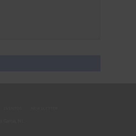
EVENTOS
NEWSLETTER
 García, N.L.