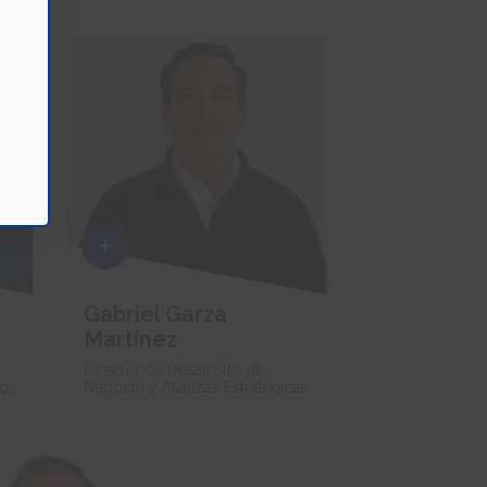
Gabriel Garza
Martínez
Director de Desarrollo de
ro
Negocio y Alianzas Estratégicas
l