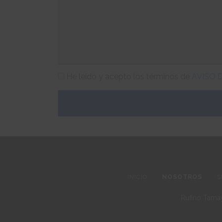
TÉRMINOS
He leído y acepto los términos de
AVISO 
Y
CONDICIONES
INICIO
NOSOTROS
S
Rufino Tamay