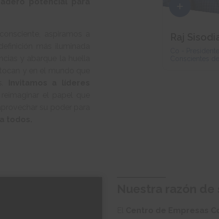
adero potencial para
 consciente, aspiramos a
Raj Sisodi
definición más iluminada
Co - President
ncias y abarque la huella
Conscientes de
 tocan y en el mundo que
os.
Invitamos a líderes
 reimaginar el papel que
aprovechar su poder para
a todos.
Nuestra razón de 
El
Centro de Empresas C