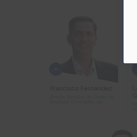
Francisco Fernández
L
G
Director Ejecutivo del Centro de
Empresas Conscientes del
Di
Tecnológico de Monterrey
de
Te