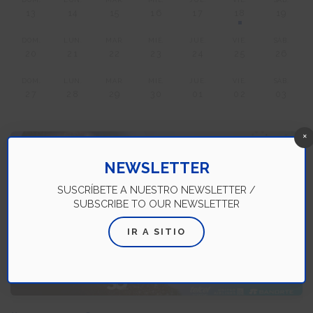
13
14
15
16
17
18
19
DOM.
LUN.
MAR.
MIÉ.
JUE.
VIE.
SÁB.
20
21
22
23
24
25
26
DOM.
LUN.
MAR.
MIÉ.
JUE.
VIE.
SÁB.
27
28
29
30
01
02
03
×
NEWSLETTER
SUSCRÍBETE A NUESTRO NEWSLETTER /
SUBSCRIBE TO OUR NEWSLETTER
IR A SITIO