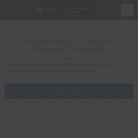
Pasar
al
contenido
principal
Próximos eventos | Centro de
Empresas Conscientes
webinars
Conoce aquí los próximos paneles,
, conferencias,
charlas y más ofrecidas por el Centro de Empresas
Conscientes del Tecnológico de Monterrey.
Abril 2025
DOM.
LUN.
MAR.
MIÉ.
JUE.
VIE.
SÁB.
30
31
01
02
03
04
05
DOM.
LUN.
MAR.
MIÉ.
JUE.
VIE.
SÁB.
06
07
08
09
10
11
12
DOM.
LUN.
MAR.
MIÉ.
JUE.
VIE.
SÁB.