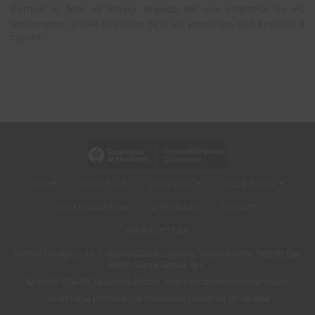
Porque al final, el mayor legado de una empresa no es
únicamente lo que produce, sino las personas que impulsa a
crecer".
HOME
ABOUT US
SERVICES
OUTREACH
DISSEMINATION
WEBINARS
EVENTS
NEWSLETTER
Rufino Tamayo y Av. Eugenio Garza Lagüera, Valle Oriente, 66269 San
Pedro Garza García, N.L.
© 2026. EGADE Business School, todos los derechos reservados.
Aviso legal
|
Políticas de privacidad
|
Aviso de privacidad