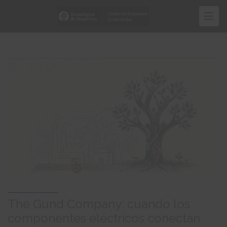
Skip
to
main
content
The Gund Company: cuando los
componentes eléctricos conectan