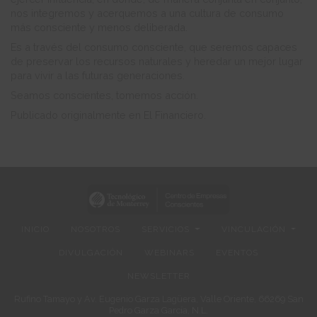
nos integremos y acerquemos a una cultura de consumo
más consciente y menos deliberada.
Es a través del consumo consciente, que seremos capaces
de preservar los recursos naturales y heredar un mejor lugar
para vivir a las futuras generaciones.
Seamos conscientes, tomemos acción.
Publicado originalmente en El Financiero.
INICIO
NOSOTROS
SERVICIOS
VINCULACIÓN
DIVULGACIÓN
WEBINARS
EVENTOS
NEWSLETTER
Rufino Tamayo y Av. Eugenio Garza Lagüera, Valle Oriente, 66269 San
Pedro Garza García, N.L.