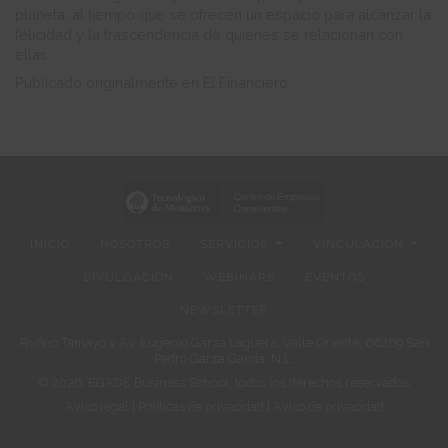
planeta, al tiempo que se ofrecen un espacio para alcanzar la
felicidad y la trascendencia de quienes se relacionan con
ellas.
Publicado originalmente en El Financiero.
INICIO
NOSOTROS
SERVICIOS
VINCULACIÓN
DIVULGACIÓN
WEBINARS
EVENTOS
NEWSLETTER
Rufino Tamayo y Av. Eugenio Garza Lagüera, Valle Oriente, 66269 San
Pedro Garza García, N.L.
© 2026. EGADE Business School, todos los derechos reservados.
Aviso legal
|
Políticas de privacidad
|
Aviso de privacidad