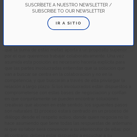
problemas sociales y los impactos medioambientales de su
SUSCRÍBETE A NUESTRO NEWSLETTER /
actividad.
SUBSCRIBE TO OUR NEWSLETTER
¿Cómo podemos utilizar estos principios en nuestras
IR A SITIO
interacciones de negociación? Lo más relevante en el
momento de negociar es asumir que no estamos en un juego
de suma cero, sino que existen soluciones que permiten que
los involucrados logren sus metas de manera simultánea y
que la suma de estas metas aporta a un propósito superior
por el que queremos trabajar colaborativamente. Una vez
asumida esta posición, es necesario hacerla explícita para
que las partes involucradas entiendan que la solución que
van a buscar se centra en la colaboración y no en la
competencia, y que buscarán a través de ella privilegiar la
relación a largo plazo. Si los involucrados están dispuestos a
comprometerse con estas bases de negociación y confían
en que conjuntamente se pueden encontrar soluciones
creativas que abonen en este sentido, los siguientes pasos
son naturales. El proceso estará centrado en un proceso de
diálogo desde el respeto activo, donde quien negocia no lo
hace asumiendo que tiene todas las respuestas de antemano
ni que su labor será convencer a su interlocutor de ellas; por
el contrario, deberá estar dispuesto a escuchar a su