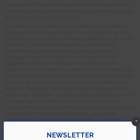
conceptos de manera inflexible, centrándose solamente en
maximizar los resultados económicos que están en juego en
una interacción de esta naturaleza.
Sin embargo, las relaciones que mantenemos con estos
grupos de interés (y en general, con todos con los que nos
relacionamos incluyendo a nuestros competidores, el medio
ambiente, y la sociedad en general) son mucho más
importantes que el resultado de una negociación en
particular. Lo que está en juego es la manera en que
lograremos colaborar a lo largo de una relación que se
espera sea de muy largo plazo, puesto que una empresa es
creada para perdurar a lo largo del tiempo. Si queremos que
cada uno de los involucrados en una relación de negocio
aporte lo mejor de sí, debemos partir de la idea que en la
relación que buscamos con ellos existe un espacio para que
cada uno logre trascender y que, con la colaboración
comprometida de todos, somos capaces de lograr objetivos
mayores a los meramente económicos. Las grandes
empresas de hoy tienen claridad respecto a este propósito
×
superior alrededor del cual se amalgaman todos los grupos
de interés, sumando sus esfuerzos en torno a objetivos
NEWSLETTER
comunes que balancean los objetivos económicos con los