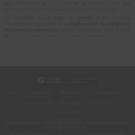
solo fortalecerá la reputación de la empresa sino que
generará más confianza para sus futuras transacciones.
No olvidemos que el papel del
cliente
en los negocios
conscientes está basado en la
colaboración, la confianza y
el propósito compartido
, lo que generará un valor a largo
plazo tanto para el cliente como para la empresa.
INICIO
NOSOTROS
SERVICIOS
VINCULACIÓN
DIVULGACIÓN
WEBINARS
EVENTOS
NEWSLETTER
Rufino Tamayo y Av. Eugenio Garza Lagüera, Valle Oriente, 66269 San
Pedro Garza García, N.L.
© 2026. EGADE Business School, todos los derechos reservados.