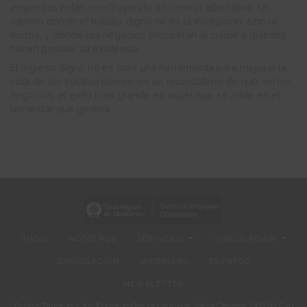
empresas están construyendo un camino alternativo. Un
camino donde el trabajo digno no es la excepción, sino la
norma, y donde los negocios prosperan al cuidar a quienes
hacen posible su existencia.
El ingreso digno no es solo una herramienta para mejorar la
vida de los colaboradores; es un recordatorio de que, en los
negocios, el éxito más grande es aquel que se mide en el
bienestar que genera.
INICIO
NOSOTROS
SERVICIOS
VINCULACIÓN
DIVULGACIÓN
WEBINARS
EVENTOS
NEWSLETTER
Rufino Tamayo y Av. Eugenio Garza Lagüera, Valle Oriente, 66269 San