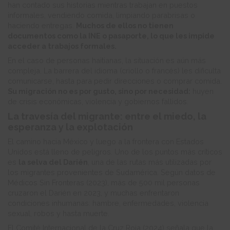
han contado sus historias mientras trabajan en puestos
informales, vendiendo comida, limpiando parabrisas o
haciendo entregas.
Muchos de ellos no tienen
documentos como la INE o pasaporte, lo que les impide
acceder a trabajos formales.
En el caso de personas haitianas, la situación es aún más
compleja. La barrera del idioma (criollo o francés) les dificulta
comunicarse, hasta para pedir direcciones o comprar comida.
Su migración no es por gusto, sino por necesidad:
huyen
de crisis económicas, violencia y gobiernos fallidos.
La travesía del migrante: entre el miedo, la
esperanza y la explotación
El camino hacia México y luego a la frontera con Estados
Unidos está lleno de peligros. Uno de los puntos más críticos
es
la selva del Darién
, una de las rutas más utilizadas por
los migrantes provenientes de Sudamérica. Según datos de
Médicos Sin Fronteras (2023), más de 500 mil personas
cruzaron el Darién en 2023, y muchas enfrentaron
condiciones inhumanas: hambre, enfermedades, violencia
sexual, robos y hasta muerte.
El Comité Internacional de la Cruz Roja (2024) señala que la