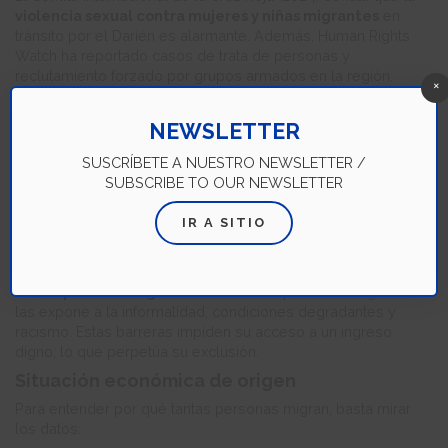
violencia sexual contra mujeres y niñas migrantes
en
tránsito por el Darién es alarmante. Además, Human Rights
Watch ha reportado casos de trata de personas y
reclutamiento forzado por grupos armados en la región.
×
A su llegada a México, muchas veces enfrentan
extorsiones
de autoridades locales, detenciones arbitrarias o
NEWSLETTER
deportaciones sin debido proceso.
Quienes logran
SUSCRÍBETE A NUESTRO NEWSLETTER /
establecerse en ciudades como Tapachula, Tijuana o Ciudad
SUBSCRIBE TO OUR NEWSLETTER
de México, se ven obligados a vivir en campamentos
improvisados, sin servicios básicos y con acceso limitado a
IR A SITIO
atención médica o escolarización.
Además, un estudio del Instituto para las Mujeres en la
Migración (IMUMI) documenta cómo
la falta de políticas
claras para la integración laboral
de personas migrantes
las expone a la informalidad, condiciones degradantes y
racismo. Estas barreras impiden su acceso a un ingreso
digno, lo que perpetúa su exclusión.
Situación económica de origen
Para entender por qué tantas personas migran, basta mirar
los datos: