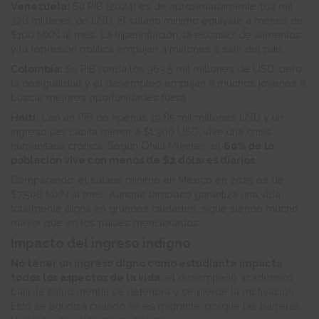
Venezuela:
Su PIB (2024) es de aproximadamente 102 mil
328 millones de USD. El salario mínimo equivale a menos de
$100 MXN al mes. La hiperinflación, la escasez de alimentos
y la represión política empujan a millones a salir del país.
Colombia:
Su PIB ronda los 363,5 mil millones de USD, pero
la desigualdad y el desempleo empujan a muchos jóvenes a
buscar mejores oportunidades fuera.
Haití:
Con un PIB de apenas 19,85 mil millones USD y un
ingreso per cápita menor a $1,300 USD, vive una crisis
humanitaria crónica. Según ONU Mujeres, el
60% de la
población vive con menos de $2 dólares diarios.
Comparando, el salario mínimo en México en 2025 es de
$7,508 MXN al mes. Aunque tampoco garantiza una vida
totalmente digna en grandes ciudades, sigue siendo mucho
mayor que en los países mencionados.
Impacto del ingreso indigno
No tener un ingreso digno como estudiante impacta
todos los aspectos de la vida:
el desempeño académico
baja, la salud mental se deteriora y se pierde la motivación.
Esto se agudiza cuando se es migrante, porque las barreras