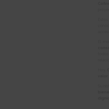
Cofin
proye
Estos
conoc
acceso
El mo
cons
todos
relac
Hoy,
valor
Su his
biene
dign