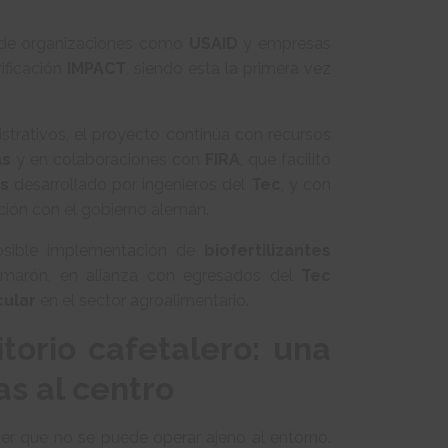
ón de organizaciones como
USAID
y empresas
ificación
IMPACT
, siendo esta la primera vez
trativos, el proyecto continúa con recursos
as
y en colaboraciones con
FIRA
, que facilitó
s
desarrollado por ingenieros del
Tec
, y con
ación con el gobierno alemán.
posible implementación de
biofertilizantes
amarón, en alianza con egresados del
Tec
cular
en el sector agroalimentario.
torio cafetalero: una
s al centro
er que no se puede operar ajeno al entorno.