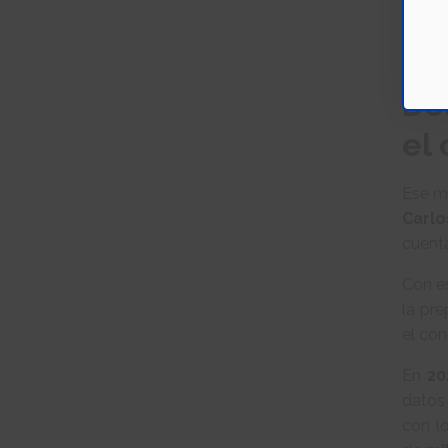
alta 
el pr
sido p
De
el 
Ese m
Carlo
cuenta
Con es
la pr
el con
En
20
dato
con lo