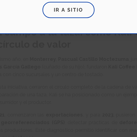
tecnología en una zona remota del municipio de
Chilón, Chi
ocesamiento del grano, sino que también brindó empleo e inc
IR A SITIO
arte del eslabón industrial del café.
l campo a la taza: cómo Kali 
círculo de valor
ismo año, en
Monterrey
,
Pascual Castillo Moctezuma
, j
s García Gallego
(cuñado de su hijo), fundaron
Kali Coffee
 con cinco sucursales y un centro de tostado.
ta iniciativa, cerraron el círculo completo de la cadena de v
eparación de una taza. Kali se ha posicionado como un ejem
sumidor y el productor.
21
, comenzaron las
exportaciones
, y para
2023
, pusieron
s
georreferenciados (GPS)
, detectar prácticas de
defore
s productores. Este diagnóstico permitió identificar con m