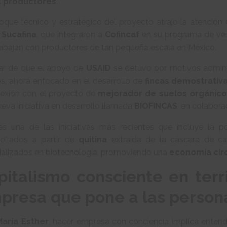
l productores
.
foque técnico y estratégico del proyecto atrajo la atenci
o
Sucafina
, que integraron a
Cofincaf
en su programa de ver
rabajan con productores de tan pequeña escala en México.
ar de que el apoyo de
USAID
se detuvo por motivos adminis
os, ahora enfocado en el desarrollo de
fincas demostrativ
nexión con el proyecto de
mejorador de suelos orgánico
eva iniciativa en desarrollo llamada
BIOFINCAS
, en colabor
es una de las iniciativas más recientes que incluye la 
rollados a partir de
quitina
extraída de la cáscara de c
ializados en biotecnología, promoviendo una
economía cir
pitalismo consciente en terri
presa que pone a las persona
María Esther
, hacer empresa con conciencia implica entend