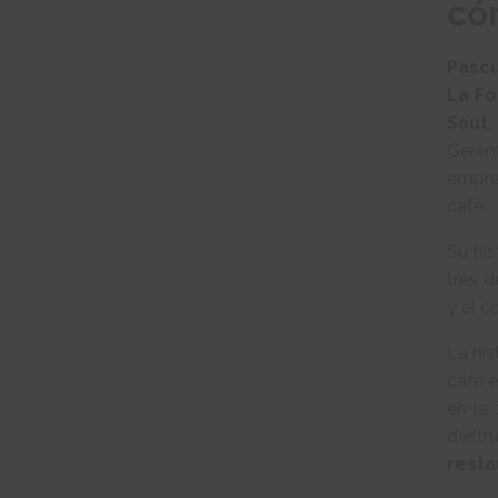
có
Pascu
La Fo
Saut
,
Geren
empre
café.
Su hi
tres d
y el c
La his
café e
en la
destru
resta