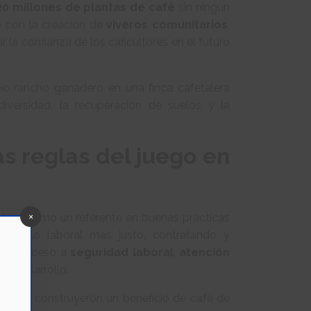
20 millones de plantas de café
sin ningún
 con la creación de
viveros comunitarios
,
 la confianza de los caficultores en el futuro
io rancho ganadero en una finca cafetalera
versidad, la recuperación de suelos y la
s reglas del juego en
×
ndose como un referente en buenas prácticas
modelo laboral más justo, contratando y
oles acceso a
seguridad laboral
,
atención
de desarrollo.
n
2018
, construyeron un beneficio de café de