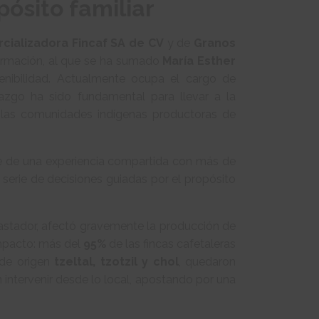
ósito familiar
cializadora Fincaf SA de CV
y de
Granos
formación, al que se ha sumado
María Esther
nibilidad. Actualmente ocupa el cargo de
razgo ha sido fundamental para llevar a la
 las comunidades indígenas productoras de
te de una experiencia compartida con más de
 serie de decisiones guiadas por el propósito
astador, afectó gravemente la producción de
impacto: más del
95%
de las fincas cafetaleras
 de origen
tzeltal, tzotzil y chol
, quedaron
on intervenir desde lo local, apostando por una