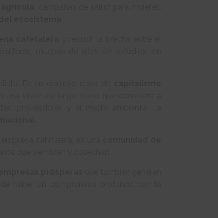
 agrícola
, campañas de salud para mujeres,
del ecosistema
.
ena cafetalera
y reducir la brecha entre el
cultores, muchos de ellos sin estudios, sin
ialista. Es un ejemplo claro de
capitalismo
n una visión de largo plazo que considera a
ntes, proveedores y el medio ambiente. La
macional
.
empresa cafetalera: es una
comunidad de
manos que siembran y cosechan.
empresas prósperas
que también generen
uede haber un compromiso profundo con la