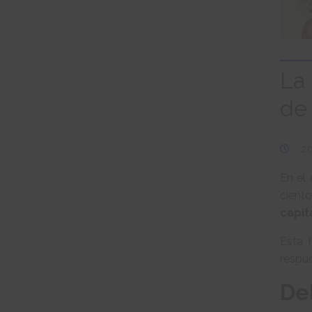
La 
de
2
En el
cient
capit
Esta 
respue
De