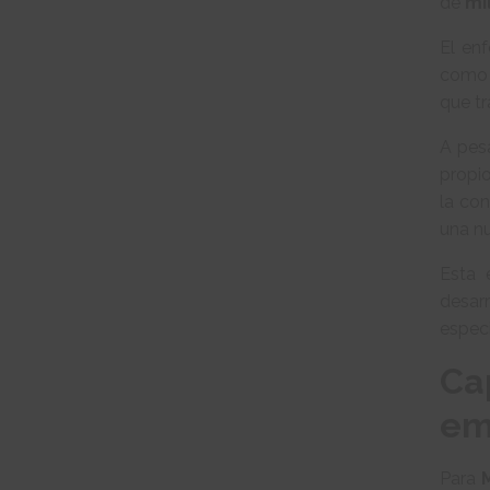
de
mi
El en
com
que t
A pes
propi
la co
una nu
Esta 
desar
espec
Ca
em
Para