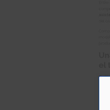
Entre
compr
asist
del ca
Como 
model
produ
Un
el 
En
20
agríc
capac
médi
El sig