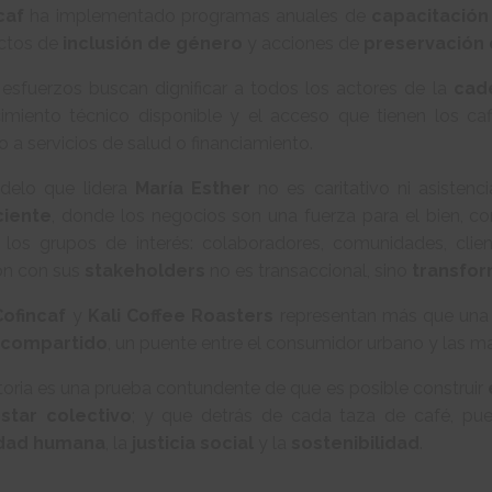
caf
ha implementado programas anuales de
capacitación
ctos de
inclusión de género
y acciones de
preservación 
 esfuerzos buscan dignificar a todos los actores de la
cad
imiento técnico disponible y el acceso que tienen los cafi
 a servicios de salud o financiamiento.
delo que lidera
María Esther
no es caritativo ni asistenc
ciente
, donde los negocios son una fuerza para el bien, co
 los grupos de interés: colaboradores, comunidades, clie
ión con sus
stakeholders
no es transaccional, sino
transfor
Cofincaf
y
Kali Coffee Roasters
representan más que una 
 compartido
, un puente entre el consumidor urbano y las 
toria es una prueba contundente de que es posible construir
star colectivo
; y que detrás de cada taza de café, p
idad humana
, la
justicia social
y la
sostenibilidad
.