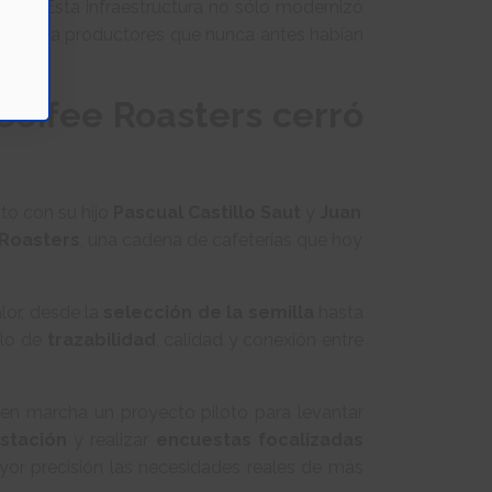
apas
. Esta infraestructura no sólo modernizó
lusión a productores que nunca antes habían
Coffee Roasters cerró
unto con su hijo
Pascual Castillo Saut
y
Juan
 Roasters
, una cadena de cafeterías que hoy
alor, desde la
selección de la semilla
hasta
plo de
trazabilidad
, calidad y conexión entre
 en marcha un proyecto piloto para levantar
stación
y realizar
encuestas focalizadas
ayor precisión las necesidades reales de más