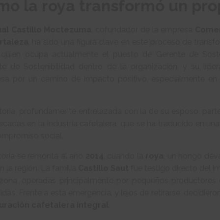
mo la roya transformó un prop
al Castillo Moctezuma
, cofundador de la empresa
Comer
rtaleza
, ha sido una figura clave en este proceso de trans
 quien ocupa actualmente el puesto de Gerente de Soste
te de Sostenibilidad dentro de la organización, y su lide
sa por un camino de impacto positivo, especialmente en
storia, profundamente entrelazada con la de su esposo, par
écadas en la industria cafetalera, que se ha traducido en una
ompromiso social.
toria se remonta al año
2014
, cuando la
roya
, un hongo dev
n la región. La familia
Castillo Saut
fue testigo directo del 
 zona, operadas principalmente por pequeños productores
idas. Frente a esta emergencia, y lejos de retirarse, decidier
uración cafetalera integral
.