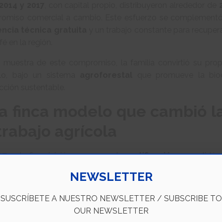
2014 y 2017
, con capital propio, distribuyeron alrededor de
omiso comercial a cambio. Este esfuerzo se complementó
encia técnica gratuita
y un trabajo constante para recuperar
fé en la región.
muestra de este compromiso, la familia convirtió su prop
o, bajo un sistema
agroforestal
que promueve la biodi
cción sustentable.
a finca modelo que cambió la
trabajo agrícola
17
, esta finca inició su proceso de
certificación
, consolidá
olas. Desde entonces, también se ha implementado un 
NEWSLETTER
itando a jornaleros de comunidades cercanas, garantizánd
ca básica
, herramientas de trabajo seguras y oportunidades 
SUSCRÍBETE A NUESTRO NEWSLETTER / SUBSCRIBE TO
OUR NEWSLETTER
uiente paso fue integrar la
cadena de valor completa
. E