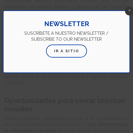
comunidades enteras, influencers virtuales que replican
estándares de belleza dañinos o plataformas de comercio
×
que manipulan precios en tiempo real sin transparencia.
En este sentido, la ética no es un lujo, es una necesidad. La
NEWSLETTER
transparencia, el consentimiento, la inclusión y la
protección de datos
deben ser principios innegociables
SUSCRÍBETE A NUESTRO NEWSLETTER /
para cualquier empresa que quiera usar la IA de forma
SUBSCRIBE TO OUR NEWSLETTER
consciente.
IR A SITIO
Raj complementa con un llamado inspirador: así como los
médicos juran no hacer daño, las empresas deberían
comprometerse con un
juramento de la IA consciente
, que
garantice que cada aplicación tecnológica busque proteger la
verdad, servir a la dignidad humana y generar bienestar
colectivo.
Oportunidades para cerrar brechas
sociales
Ambos ponentes coincidieron en que la IA es también una
gran oportunidad para cerrar brechas. Puede
democratizar
la educación y la salud
, llevando tutorías personalizadas a