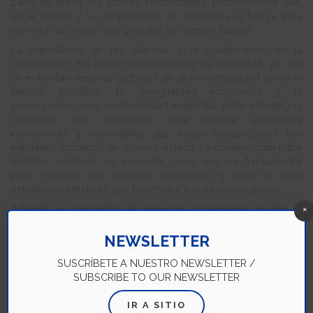
parte de todos los actores involucrados, reconociendo que,
en la unidad y la cooperación, se encuentra la fuerza para
enfrentar los retos más grandes de nuestro tiempo.
La importancia de las alianzas y la colaboración en la
consecución del desarrollo sostenible es innegable, ya que
se enfrentan desafíos globales de gran complejidad como el
cambio climático, la desigualdad económica y la
preservación de la sostenibilidad ambiental. Estas estrategias
colectivas son esenciales para generar soluciones
innovadoras y sostenibles que serían inalcanzables por
entidades actuando de manera aislada. La colaboración entre
distintos sectores se presenta como una vía fundamental
para movilizar los recursos necesarios y llevar a cabo
estrategias efectivas que beneficien a la sociedad global.
×
Además, el concepto de negocios conscientes resalta la
necesidad de que las empresas operen de manera
socialmente responsable, ambientalmente sostenible y
NEWSLETTER
económicamente viable. Estos negocios reconocen el valor
SUSCRÍBETE A NUESTRO NEWSLETTER /
crítico de las alianzas y la colaboración no sólo para alcanzar
SUBSCRIBE TO OUR NEWSLETTER
sus metas de sostenibilidad, sino también para impulsar la
innovación, mejorar su competitividad y reforzar su
IR A SITIO
posicionamiento. Al adoptar prácticas de negocios