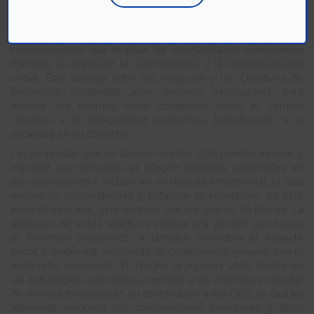
conscientes, las empresas pueden hacer contribuciones
significativas a los ODS. Implementar el ODS 17 es crucial
para el mundo empresarial, ya que promueve
colaboraciones que amplían las oportunidades comerciales
mientras se impulsan la sostenibilidad y la responsabilidad
social. Esta sinergia entre los negocios y los Objetivos de
Desarrollo Sostenible abre caminos innovadores para
abordar los mismos retos complejos como el cambio
climático y la desigualdad económica, beneficiando a la
sociedad en su conjunto.
Las empresas que se alinean con los ODS pueden innovar y
expandir sus mercados al integrar prácticas sostenibles en
sus operaciones e incluso en su filosofía empresarial, lo cual
mejora su competitividad y fortalece su reputación, no sólo
hacia el mercado, sino también con los grupos de trabajo. La
adopción de estos objetivos implica una gestión que busca
el beneficio económico, y también considera el impacto
social y ambiental, reflejando un compromiso genuino con el
desarrollo sostenible. El integrar la Agenda 2030 dentro de
las estrategias corporativas, permite a las empresas reportar
de manera transparente su contribución a los ODS, lo cual es
altamente valorado por consumidores, inversores y otros