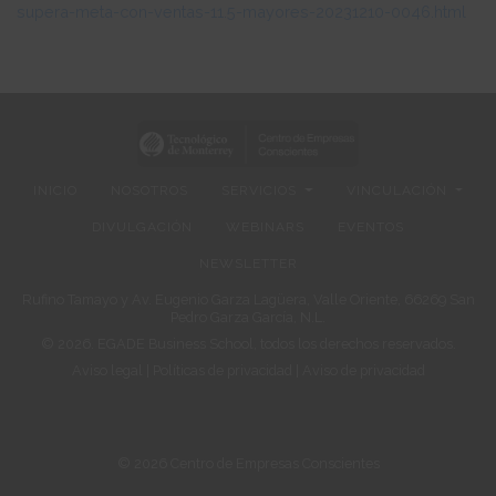
supera-meta-con-ventas-11.5-mayores-20231210-0046.html
INICIO
NOSOTROS
SERVICIOS
VINCULACIÓN
DIVULGACIÓN
WEBINARS
EVENTOS
NEWSLETTER
Rufino Tamayo y Av. Eugenio Garza Lagüera, Valle Oriente, 66269 San
Pedro Garza García, N.L.
© 2026. EGADE Business School, todos los derechos reservados.
Aviso legal
|
Políticas de privacidad
|
Aviso de privacidad
© 2026 Centro de Empresas Conscientes