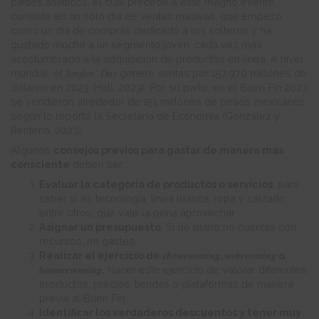
países asiáticos, el cual precede a este magno evento,
consiste en un solo día de ventas masivas, que empezó
como un día de compras dedicado a los solteros y ha
gustado mucho a un segmento joven, cada vez más
acostumbrado a la adquisición de productos en línea. A nivel
Singles’ Day
mundial, el
generó ventas por 157,970 millones de
dólares en 2023 (Hall, 2023). Por su parte, en el Buen Fin 2023
se vendieron alrededor de 151 millones de pesos mexicanos,
según lo reportó la Secretaría de Economía (González y
Rentería, 2023).
Algunos
consejos previos para gastar de manera más
consciente
deben ser:
Evaluar la categoría de productos o servicios
, para
saber si es tecnología, línea blanca, ropa y calzado,
entre otros, que vale la pena aprovechar.
Asignar un presupuesto
. Si de plano no cuentas con
recursos, no gastes.
showrooming
webrooming
Realizar el ejercicio de
,
o
boomerooming
.
Hacer este ejercicio de valorar diferentes
productos, precios, tiendas o plataformas de manera
previa al Buen Fin.
Identificar los verdaderos descuentos y tener muy