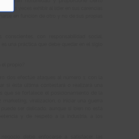
 en gran notoriedad y proporcione cierto
uchas veces exhibir al líder en sus carencias
narse en función de otro y no de sus propias
conscientes, con responsabilidad social,
 es una práctica que debe quedar en el siglo
n el propio?
ro dos efectúe ataques al número 1; con la
 si ésta última contestará o realizará una
es que se fortalece el posicionamiento de la
arketing, viralización, o iniciar una guerra
 puede ser delicado, aunque si bien no está
petencia y de respeto a la industria, a los
negocio debe enfocarse a satisfacer las