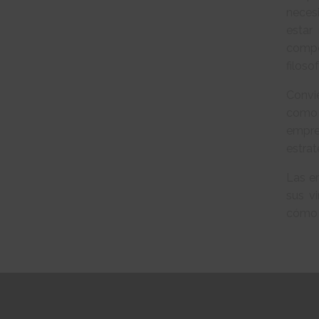
necesi
estar
compet
filoso
Convie
como 
empres
estra
Las e
sus v
cómo s