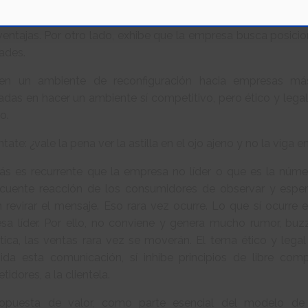
e puede ser una estrategia muy innovadora, que derive
onamiento, no siempre es la mejor idea. Uno, porque implica m
entajas. Por otro lado, exhibe que la empresa busca posicio
ades.
en un ambiente de reconfiguración hacia empresas más 
das en hacer un ambiente sí competitivo, pero ético y legal
o.
tate: ¿vale la pena ver la astilla en el ojo ajeno y no la viga e
s es recurrente que la empresa no líder o que es la núme
cuente reacción de los consumidores de observar y esperar
 revirar el mensaje. Eso rara vez ocurre. Lo que sí ocurre 
a líder. Por ello, no conviene y genera mucho rumor, buzz m
tica, las ventas rara vez se moverán. El tema ético y legal
bida esta comunicación, sí inhibe principios de libre com
idores, a la clientela.
opuesta de valor, como parte esencial del modelo de 