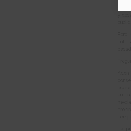
Aunqu
posici
y desv
cualid
Pero 
enfoca
pasad
Pregún
Ademá
conse
acción
empres
mediá
prohi
compet
La pr