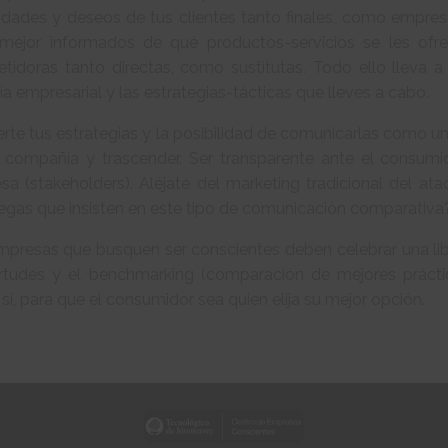
dades y deseos de tus clientes tanto finales, como empresar
 mejor informados de qué productos-servicios se les of
idoras tanto directas, como sustitutas. Todo ello lleva a 
fía empresarial y las estrategias-tácticas que lleves a cabo.
rte tus estrategias y la posibilidad de comunicarlas como u
compañía y trascender. Ser transparente ante el consumid
a (stakeholders). Aléjate del marketing tradicional del ata
tegas que insisten en este tipo de comunicación comparativa
mpresas que busquen ser conscientes deben celebrar una libr
irtudes y el benchmarking (comparación de mejores práctic
í, para que el consumidor sea quien elija su mejor opción.