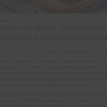
petir sin atacar: una reflexión
parativa y conciencia empresa
026-05-04
Sara Isabel García López Legorreta
Art
rcados saturados de mensajes, competir por atención pued
ato. Una de esas rutas ha sido la publicidad comparativa, u
sación y visibilidad frente a un competidor más fuerte. La hi
e los ejemplos más reconocibles: campañas, referencias cruz
 comparación una forma de espectáculo comercial.
mbargo, cuando una empresa busca actuar desde principios 
ta solo de si una estrategia genera ruido o recordación, sino d
 ética competitiva y con la forma en que la organización quie