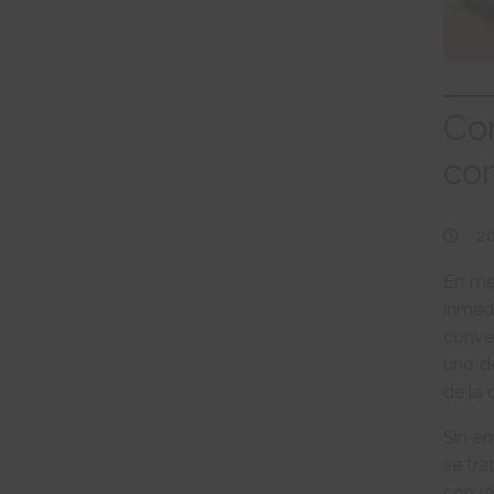
Com
com
2
En me
inmedi
conver
uno d
de la
Sin e
se tra
con la