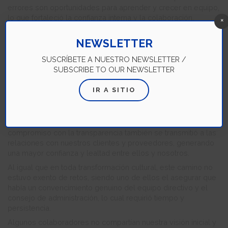
errores son oportunidades para aprender y crecer en equipo,
lo que fortaleció la confianza interna y la colaboración.
×
Transparencia: Una práctica no negociable
NEWSLETTER
implícita en el valor de Integridad
La transparencia fue otro elemento clave de nuestra
SUSCRÍBETE A NUESTRO NEWSLETTER /
transformación, ya que, en el pasado, la obsesión por los
SUBSCRIBE TO OUR NEWSLETTER
indicadores y las metas pudieron haber generado
comportamientos que minaban la confianza.
IR A SITIO
Por ello, implementamos un comité de ética y abrimos
canales de denuncia para fomentar un ambiente donde la
verdad prevalece sobre los intereses individuales. Este
compromiso con la transparencia también se transmitió a las
relaciones con nuestros clientes y proveedores, generando
una mayor confianza y lealtad entre ellos y nosotros.
Al igual que en toda transformación cultural, este camino no
estuvo exento de retos, siendo uno de ellos el asegurar que
había un convencimiento genuino del equipo directivo y el
consejo de administración, lo cual requirió tiempo y
persistencia.
Algunos colaboradores no compartían nuestra visión inicial y