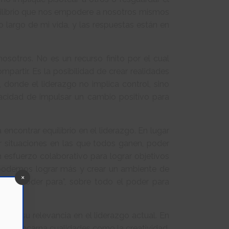
uilibrio que nos empodere a nosotros mismos
largo de mi vida, y las respuestas están en
nosotros. No es un recurso finito por el cual
artir. Es la posibilidad de crear realidades
 donde el liderazgo no implica control, sino
cidad de impulsar un cambio positivo para
encontrar equilibrio en el liderazgo. En lugar
r situaciones en las que todos ganen, poder
 esfuerzo colaborativo para lograr objetivos
, podemos lograr más y crear un ambiente de
×
 al “poder para”, sobre todo el poder para
o y su relevancia en el liderazgo actual. En
a vida. Encarna cualidades como la creatividad,