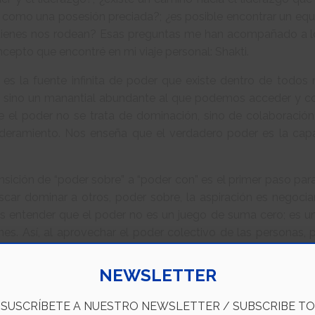
 como una posesión preciada?; ¿es posible encontrar un eq
uienes nos rodean? Esas preguntas me han acompañado a lo 
cepto que encontré en mi viaje personal: Shakti.
 es la fuente infinita de poder que existe dentro de todos 
, sino un manantial abundante al que podemos acceder y comp
 el poder no se trata de dominación, sino de colaboración,
eramiento. Nos enseña que el verdadero poder es la capa
.
nsición de “poder sobre” a “poder con” es el primer paso para 
scar dominar a otros, poder sobre, la aspiración es negocia
s entender que el poder no es un juego de suma cero; es un
es. Así, al aprovechar el poder colectivo de las personas
jo y una sociedad armoniosos. Así pasamos del “poder con”
r las cosas y lograr que funcionen para todos.
NEWSLETTER
ntender Shakti es fundamental reconocer su aspecto femenin
SUSCRÍBETE A NUESTRO NEWSLETTER / SUBSCRIBE TO
dición de mi país, es considerada la fuente de la creación y l