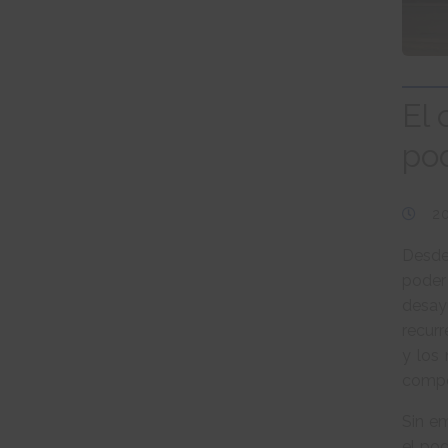
El 
po
2
Desde 
poder
desay
recurr
y los 
compe
Sin e
el pod