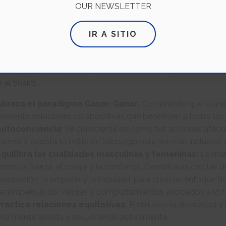
OUR NEWSLETTER
ianza, la compasión y la inclusión. Estas cualidades no so
ibles para todos los géneros.
IR A SITIO
restaurar el equilibrio, debemos apreciar y recompensar los
a femenina en nuestros lugares de trabajo y en la sociedad.
as sugerencias prácticas para empezar a recuperar ese balan
r el Shakti:
Abraza el paradigma Ganar-Ganar:
Comprende que la única
omenta soluciones colaborativas que beneficien a todas las 
Autoconciencia
: Sé consciente de cómo tus acciones afectan
ismo y adapta tu estilo de liderazgo para ser más inclusivo
Equilibra las cualidades masculinas y femeninas:
La masc
omo la fuerza, el coraje y la confianza. Combínalas con las 
ompasión, la empatía y la inclusión, para crear un enfoque d
ecompensar los valores y comportamientos asociados a lo 
Practica relaciones equitativas:
Promueve la diversidad y l
na mente abierta y escuchando activamente.