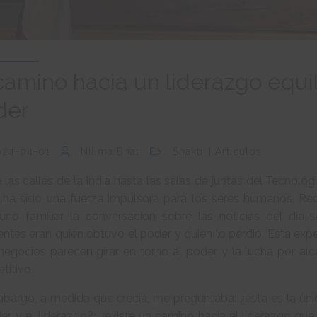
camino hacia un liderazgo equi
der
024-04-01
Nilima Bhat
Shakti
Artículos
las calles de la India hasta las salas de juntas del Tecnol
 ha sido una fuerza impulsora para los seres humanos. Re
uno familiar la conversación sobre las noticias del día 
entes eran quién obtuvo el poder y quién lo perdió. Esta ex
negocios parecen girar en torno al poder y la lucha por alc
titivo.
mbargo, a medida que crecía, me preguntaba: ¿ésta es la ún
er y el liderazgo?; ¿existe un camino hacia el liderazgo que