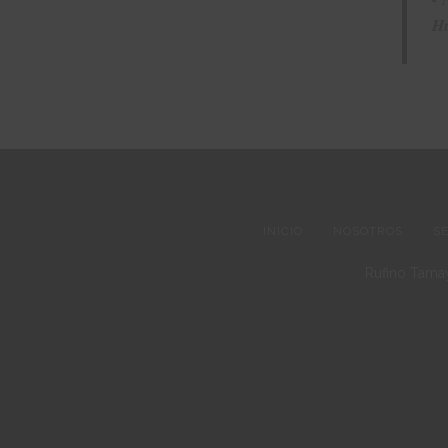
Hu
INICIO
NOSOTROS
S
Rufino Tamay