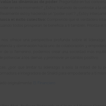
Evalúa las dinámicas de poder
: Pregúntate en tus conver
oder en este momento? ¿Estoy tratando de controlar a la ot
Realmente estoy haciendo un “poder con”? ¿Estoy intercam
Busca el éxito colectivo:
Comprende que el verdadero interé
uando todos prosperan, te beneficia a ti también. Prioriza el
i nos ofrece una perspectiva profunda sobre el lideraz
tencia y dominación hacia uno de colaboración y empoderamie
lor de lo femenino, podemos crear una sociedad más equili
de potenciar a los demás y promover un cambio positivo.
ces, ¿por qué limitar tu liderazgo a solo la mitad de tu
ormadora e integradora de Shakti para empoderarte a ti mis
cado originalmente:
El Financiero
Nilima Bhat, Profesora Distinguida en Género y Liderazgo Conscie