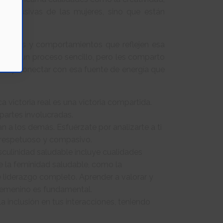
n exclusivas de las mujeres, sino que están
 valores y comportamientos que reflejen esa
 No es un proceso sencillo, pero les comparto
ce y conectar con esa fuente de energía que
 victoria real es una victoria compartida.
partes involucradas.
 a los demás. Esfuérzate por analizarte a ti
, respetuoso y compasivo.
ulinidad saludable incluye cualidades
de la feminidad saludable, como la
e liderazgo completo. Aprender a valorar y
femenino es fundamental.
a inclusión en tus interacciones, teniendo