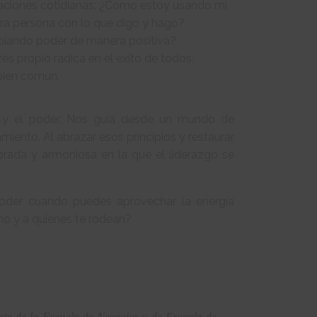
saciones cotidianas: ¿Cómo estoy usando mi
ra persona con lo que digo y hago?
biando poder de manera positiva?
s propio radica en el éxito de todos.
 bien común.
go y el poder. Nos guía desde un mundo de
nto. Al abrazar esos principios y restaurar
brada y armoniosa en la que el liderazgo se
 poder cuando puedes aprovechar la energía
mo y a quienes te rodean?
nte de la Escuela de Negocios y de Escuela de