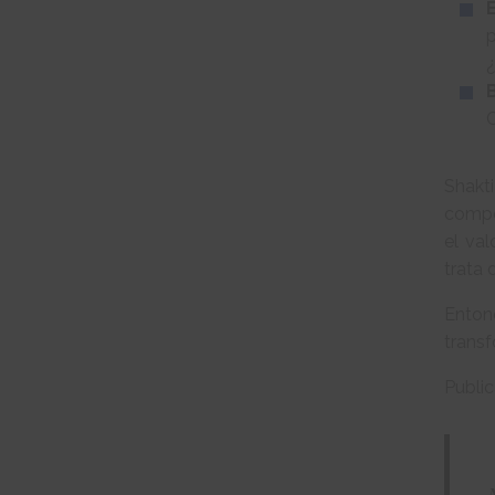
p
¿
C
Shakt
compe
el va
trata 
Enton
transf
Publi
- 