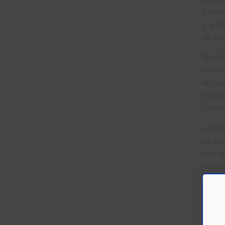
poder
y a q
un con
Shakti
luchar
en que
empod
todos
La tra
de bu
con. E
comun
traba
cambia
Para e
la tra