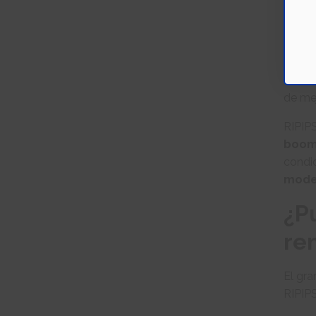
La
ro
signi
vida
.
Uno d
de me
RIPIP
boom
condi
mode
¿P
re
El gra
RIPIP