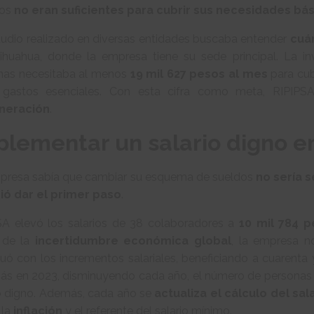
sos
no eran suficientes para cubrir sus necesidades bá
tudio realizado en diversas entidades buscaba entender
cuá
ihuahua, donde la empresa tiene su sede principal. La in
nas necesitaba al menos
19 mil 627 pesos al mes
para cubr
 gastos esenciales. Con esta cifra como meta, RIPI
neración
.
plementar un salario digno en
presa sabía que cambiar su esquema de sueldos
no sería s
ió dar el primer paso
.
SA elevó los salarios de 38 colaboradores a
10 mil 784 
 de la
incertidumbre económica global
, la empresa n
uó con los incrementos salariales, beneficiando a cuarenta 
más en 2023, disminuyendo cada año, el número de personas 
io digno. Además, cada año se
actualiza el cálculo del sal
 la
inflación
y el referente del salario mínimo.