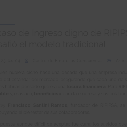
 caso de Ingreso digno de RIPI
afió el modelo tradicional
025-04-04
Centro de Empresas Conscientes
Artíc
guien hubiera dicho hace una década que una empresa indust
a del estándar del mercado, asegurando que cada uno de s
s habrían pensado que era una
locura financiera
. Pero
RIP
able
y, más aún,
beneficioso
para la empresa y sus colabor
015,
Francisco Santini Ramos
, fundador de RIPIPSA, se
buyendo al bienestar de sus colaboradores.
spuesta, aunque difícil de aceptar, fue clara: los sueldos 