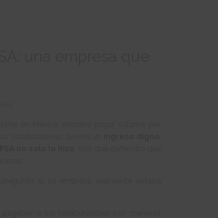
PSA: una empresa que
ulos
rial en México decidiría pagar salarios por
us colaboradores tuviera un
ingreso digno
,
IPSA no solo lo hizo
, sino que demostró que
adores.
 preguntó si su empresa realmente estaba
que pagaban a los colaboradores con menores