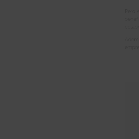
Pero 
benef
colab
Adem
empre