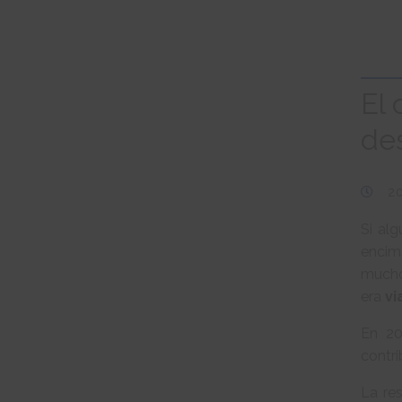
El
des
2
Si al
encim
mucho
era
vi
En 2
contri
La re