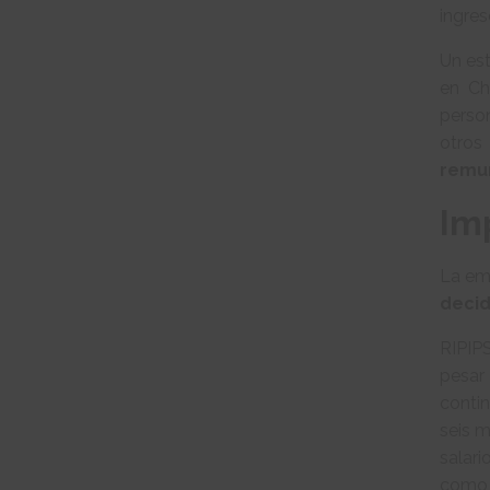
ingre
Un es
en Ch
perso
otros
remu
Im
La em
decid
RIPIP
pesar
contin
seis 
salar
como