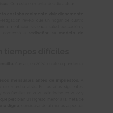
sicas
. Con esto en mente, decidió actuar.
nto costaba realmente vivir dignamente
vestigación reveló que un hogar de cuatro
ir alimentación, vivienda, salud, educación y
PSA comenzó a
rediseñar su modelo de
 tiempos difíciles
encillo
. Aun así, en 2020, en plena pandemia,
pesos mensuales antes de impuestos
. A
o dio marcha atrás. En los años siguientes,
y dos familias en 2021, veintiocho en 2022 y
que percibían un ingreso menor a la meta de
ario digno
, considerando al menos aspectos