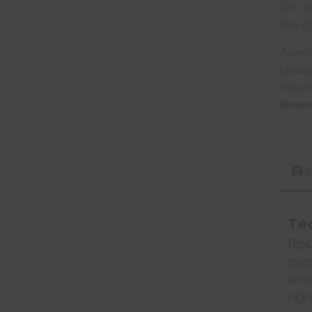
Los a
que c
Ademá
ciuda
incre
finan