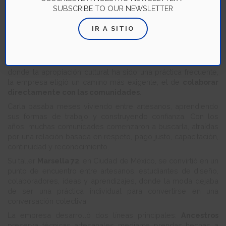
colaboración real y justicia.
SUBSCRIBE TO OUR NEWSLETTER
Desde la mirada del
Capitalismo Consciente
, este caso
muestra cómo el propósito puede orientar la estrategia y
IR A SITIO
sostener decisiones complejas.
Carla Fernández Casa de Moda rechazó reproducir diseños
tradicionales sin involucrar a sus creadores. En una industria
donde la apropiación cultural ha sido una práctica frecuente,
la empresa eligió un camino más exigente, el de
colaborar
directamente con las comunidades
.
Carla pasaba meses viviendo entre artesanos, aprendiendo
sus formas de trabajo y construyendo confianza. Con los
años, muchas comunidades comenzaron a buscarla, atraídas
por una relación basada en respeto, pago justo, capacitación,
continuidad y reconocimiento.
Su taller
Marsella 72
, en Ciudad de México, se convirtió en un
punto de encuentro entre artesanos, estudiantes de diseño,
colaboradores, ideas y aprendizajes, donde la moda dejaba
de ser una práctica individual para convertirse en una
conversación colectiva.
La empresa desarrolló dos líneas principales:
Ancestros
preserva técnicas artesanales mediante prendas hechas a