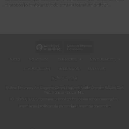
el propósito también puede ser una forma de belleza.
INICIO
NOSOTROS
SERVICIOS
VINCULACIÓN
DIVULGACIÓN
WEBINARS
EVENTOS
NEWSLETTER
Rufino Tamayo y Av. Eugenio Garza Lagüera, Valle Oriente, 66269 San
Pedro Garza García, N.L.
© 2026. EGADE Business School, todos los derechos reservados.
Aviso legal
|
Políticas de privacidad
|
Aviso de privacidad