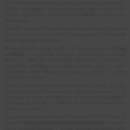
un laboratorio itinerante de moda que recorría pueblos donde
todavía se trabajan técnicas manuales. Carla viajaba con
libretas, cámaras y la disposición esencial de aprender antes
de intervenir.
En cada comunidad encontraba palabras nuevas, patrones
distintos, historias compartidas, ritmos propios y formas de
trabajo que exigían paciencia.
De ese contacto surgió una de sus claves creativas:
la raíz
cuadrada
. Las prendas indígenas se construyen muchas
veces a partir de cuadrados, rectángulos, rombos y
estructuras geométricas simples, mientras que la moda
occidental suele trabajar con curvas, pinzas y cortes
ajustados al cuerpo.
Carla vio en esa diferencia una posibilidad donde “La raíz”
representaba las tradiciones que debían preservarse y “el
cuadrado”, la base geométrica de la indumentaria indígena.
Esa unión se convirtió en método de diseño y en una forma
de mirar el mundo.
Su propuesta empezó a llamar la atención. En 2008 recibió el
premio
Young Fashion Entrepreneur of the Year
, otorgado
i-D
por el Consejo Británico, y un año después la revista
la