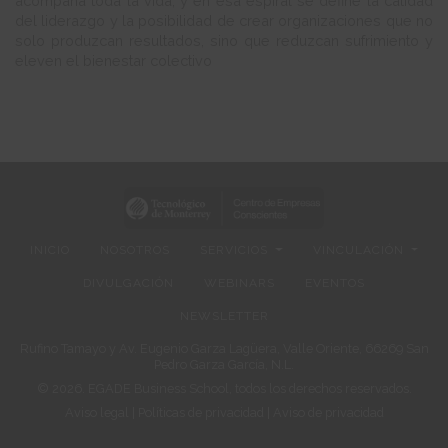
acompaña toda la vida, y en esa espiral se define la calidad
del liderazgo y la posibilidad de crear organizaciones que no
solo produzcan resultados, sino que reduzcan sufrimiento y
eleven el bienestar colectivo
INICIO
NOSOTROS
SERVICIOS
VINCULACIÓN
DIVULGACIÓN
WEBINARS
EVENTOS
NEWSLETTER
Rufino Tamayo y Av. Eugenio Garza Lagüera, Valle Oriente, 66269 San
Pedro Garza García, N.L.
© 2026. EGADE Business School, todos los derechos reservados.
Aviso legal
|
Políticas de privacidad
|
Aviso de privacidad