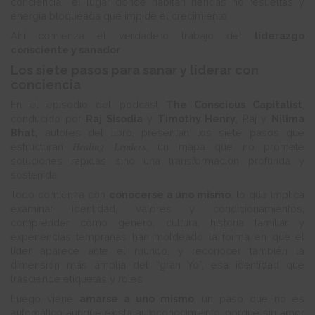
conciencia”, el lugar donde habitan heridas no resueltas y
energía bloqueada que impide el crecimiento
Ahí comienza el verdadero trabajo del
liderazgo
consciente y sanador
.
Los siete pasos para sanar y liderar con
conciencia
En el episodio del podcast
The Conscious Capitalist
,
conducido por
Raj Sisodia
y
Timothy Henry
, Raj y
Nilima
Bhat,
autores del libro, presentan los siete pasos que
Healing Leaders
estructuran
, un mapa que no promete
soluciones rápidas sino una transformación profunda y
sostenida.
Todo comienza con
conocerse a uno mismo
, lo que implica
examinar identidad, valores y condicionamientos,
comprender cómo género, cultura, historia familiar y
experiencias tempranas han moldeado la forma en que el
líder aparece ante el mundo, y reconocer también la
dimensión más amplia del “gran Yo”, esa identidad que
trasciende etiquetas y roles
Luego viene
amarse a uno mismo
, un paso que no es
automático aunque exista autoconocimiento, porque sin amor