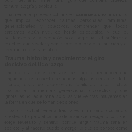
bufón del amor firme”, una figura que combina fortaleza,
ternura, alegría y sabiduría
Finalmente, el proceso culmina en
sanarse a uno mismo
, lo
que implica reconocer traumas personales, familiares,
generacionales y colectivos, comprender que todos
cargamos algún nivel de herida psicológica, y que el
ocultamiento y la negación solo perpetúan el sufrimiento
mientras que revelar y sentir abre la puerta a la sanación y al
crecimiento postraumático
Trauma, historia y crecimiento: el giro
decisivo del liderazgo
Uno de los aportes centrales del libro es reconocer que
ningún líder está exento de heridas, algunas derivadas de la
infancia, otras de experiencias familiares, otras incluso
inscritas en la memoria generacional o colectiva, y que
ignorarlas no las elimina, solo las vuelve más influyentes en
la forma en que se toman decisiones
El patrón habitual frente al trauma es minimizarlo, ocultarlo o
anestesiarlo, pero el camino de la sanación exige lo contrario,
exige revelarlo y sentirlo, porque ningún trauma sana en
secreto, y al hacerlo puede emerger lo que se conoce como