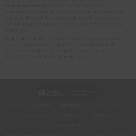
Capitalismo Consciente
y debe ser abordada de esta
manera. En Cinépolis, nuestra vivencia nos ha demostrado
que una cultura sólida y consistente puede ser el elemento
esencial para generar valor social y económico de forma
sostenible.
En un mundo donde los consumidores aprecian cada vez
más el compromiso social de las compañías, fomentar una
cultura consciente no solo representa una ventaja
competitiva, sino también una exigencia.
INICIO
NOSOTROS
SERVICIOS
VINCULACIÓN
DIVULGACIÓN
WEBINARS
EVENTOS
NEWSLETTER
Rufino Tamayo y Av. Eugenio Garza Lagüera, Valle Oriente, 66269 San