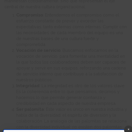
manifiestan cotidianamente, sino que representan el eje
central de nuestra cultura organizacional.
Compromiso
: Entendemos el compromiso como el
esfuerzo constante de prever y exceder las
expectativas, tanto externas como internas. Cumplir con
las necesidades de cada miembro del equipo es una
de nuestras bases de una cultura fuerte y
comprometida.
Vocación de servicio
: Buscamos enfocarnos en la
vocación de servicio, para fomentar una mentalidad en
la que todos los colaboradores deben ser capaces de
apoyar y servir en sus equipos, reforzando una cadena
de servicio interno que contribuye a la satisfacción de
nuestros públicos.
Integridad
: La integridad es otro de los valores clave.
Es la coherencia entre lo que pensamos, decimos y
hacemos lo que permite generar confianza y
credibilidad en cada aspecto de nuestra empresa.
Ser palomita
: Este valor es único en nuestra industria y
habla de la diversidad, el espíritu de diversión y la
colaboración. La analogía de las palomitas se relaciona
con la diversidad individual: no existen dos palomitas
×