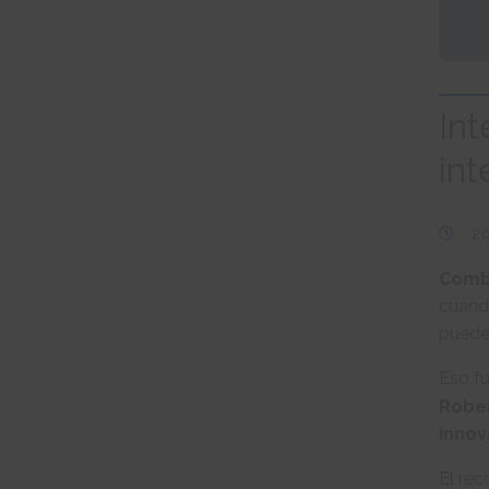
Int
int
2
Combin
cuand
puede 
Eso fu
Robe
innov
El re