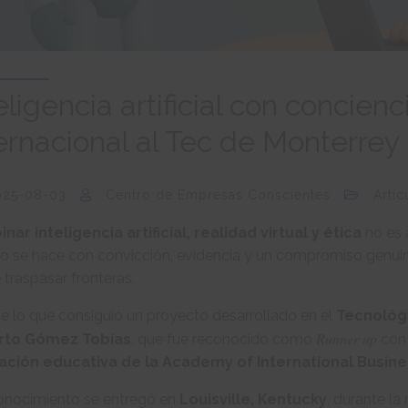
eligencia artificial con concien
ernacional al Tec de Monterrey
025-08-03
Centro de Empresas Conscientes
Artíc
ar inteligencia artificial, realidad virtual y ética
no es 
o se hace con convicción, evidencia y un compromiso genuin
traspasar fronteras.
e lo que consiguió un proyecto desarrollado en el
Tecnológ
Runner up
rto Gómez Tobías
, que fue reconocido como
con 
ación educativa de la Academy of International Busines
conocimiento se entregó en
Louisville, Kentucky
, durante la