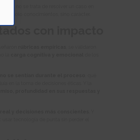
cia
. Ya no se trata de resolver un caso en
r no solo conocimientos, sino carácter.
ltados con impacto
iseñaron
rúbricas empíricas
, se validaron
mo la
carga cognitiva y emocional
de los
o se sentían durante el proceso
, qué
uía en la toma de decisiones éticas. Y la
miso, profundidad en sus respuestas y
 real y decisiones más conscientes
. Y
 usar tecnología de punta sin perder el