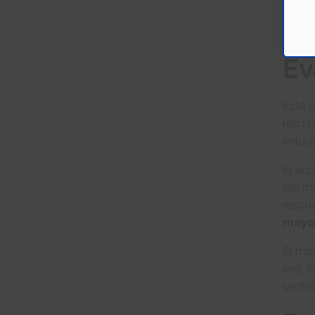
Ese m
papel,
Ev
Esta p
result
estudi
El equ
tan mo
respue
mayor
El mod
eso, c
senti