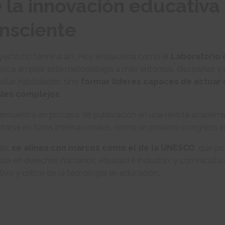
 la innovación educativa 
nsciente
oyecto no termina ahí. Hoy evoluciona como el
Laboratorio 
sca ampliar esta metodología a más entornos, disciplinas y n
ollar habilidades, sino
formar líderes capaces de actuar 
les complejos
.
encuentra en proceso de publicación en una revista académi
tarse en foros internacionales, como un próximo congreso en
ás,
se alinea con marcos como el de la UNESCO
, que pr
se en derechos humanos, equidad e inclusión, y con iniciat
ivo y crítico de la tecnología en educación.