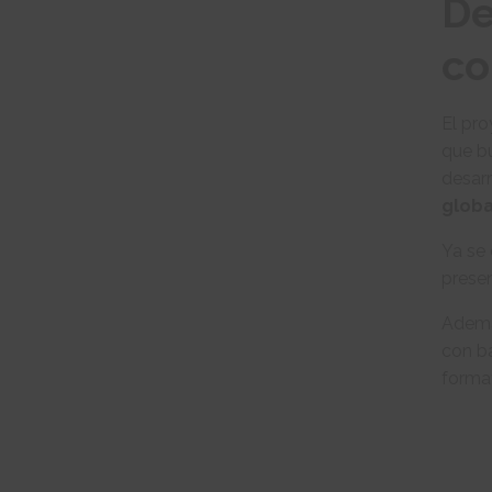
De
co
El pr
que bu
desarr
globa
Ya se 
presen
Adem
con ba
format