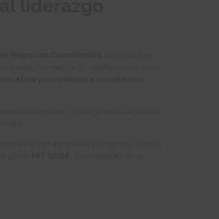
al liderazgo
de Negocios Conscientes
, una iniciativa
iveles de formación. Su objetivo no es solo
con ética y conciencia en contextos
ca de alto impacto, y ha sido postulado para
 París.
omueve el uso ético de la inteligencia artificial
ivas como
MIT RAISE
, que impulsan un uso