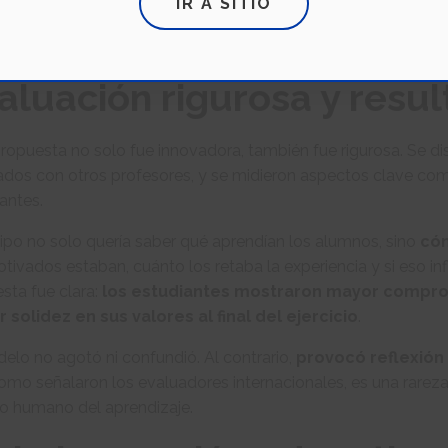
IR A SITIO
omento de confrontación es el núcleo de la experien
 sino de actuar frente a una conciencia programada para medi
aluación rigurosa y resu
ropuesta no solo fue innovadora, también fue rigurosa. Se d
ados con otros profesores, y se midieron aspectos clave co
antes.
ipo no solo quería saber qué aprendían los alumnos, sino
cóm
tivados estaban, cuánto los retaba la experiencia y si eso infl
sta fue clara:
los estudiantes mostraron mayor compro
 solidez en sus valores al final del ejercicio
.
elo no agotó ni confundió. Al contrario,
provocó reflexión
omo señalaron los evaluadores internacionales, es una rareza:
do humano del aprendizaje.