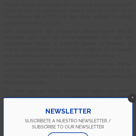
menos de dos años, la tasa de rotación de personal cayó de
4.47% a 1.9%. La satisfacción laboral alcanzó el 81%, y el
cumplimiento de la NOM-035, que mide factores de riesgo
psicosocial, superó el 70%.
Los trabajadores no solamente permanecieron en la
empresa, sino que se comprometieron con ella. La
productividad mejoró, el ambiente laboral se fortaleció, y
nuevas oportunidades de innovación surgieron de un equipo
que ahora tenía un verdadero sentido de pertenencia.
La transformación no quedó ahí. PARUNO decidió ofrecer
becas completas para educación, asegurar el pago formal de
los salarios completos y brindar prestaciones superiores a
las que marca la ley.
En cada una de estas decisiones, había una misma
convicción: si quieres que tu
empresa crezca
de forma
×
sostenible, tienes que hacer
crecer primero a tu gente
.
NEWSLETTER
SUSCRÍBETE A NUESTRO NEWSLETTER /
SUBSCRIBE TO OUR NEWSLETTER