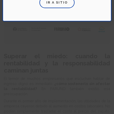
IR A SITIO
Superar el miedo: cuando la
rentabilidad y la responsabilidad
caminan juntas
El temor de muchos empresarios que escuchan hablar de
ingreso digno es inmediato:
¿cómo sostenerlo sin afectar
la rentabilidad?
En PARUNO también existió esa
preocupación.
Durante el primer año de implementación, las utilidades de la
empresa cayeron debido al aumento en costos laborales. No
podían simplemente trasladar el costo al precio del zapato,